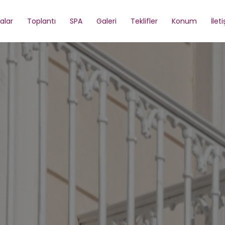
alar
Toplantı
SPA
Galeri
Teklifler
Konum
İlet